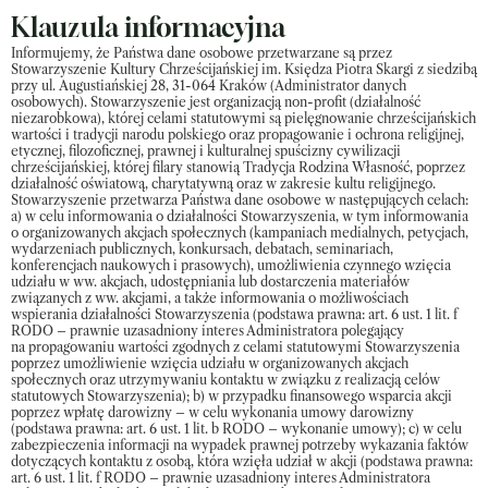
Klauzula informacyjna
Informujemy, że Państwa dane osobowe przetwarzane są przez
Stowarzyszenie Kultury Chrześcijańskiej im. Księdza Piotra Skargi z siedzibą
przy ul. Augustiańskiej 28, 31-064 Kraków (Administrator danych
osobowych). Stowarzyszenie jest organizacją non-profit (działalność
niezarobkowa), której celami statutowymi są pielęgnowanie chrześcijańskich
wartości i tradycji narodu polskiego oraz propagowanie i ochrona religijnej,
etycznej, filozoficznej, prawnej i kulturalnej spuścizny cywilizacji
chrześcijańskiej, której filary stanowią Tradycja Rodzina Własność, poprzez
działalność oświatową, charytatywną oraz w zakresie kultu religijnego.
Stowarzyszenie przetwarza Państwa dane osobowe w następujących celach:
a) w celu informowania o działalności Stowarzyszenia, w tym informowania
o organizowanych akcjach społecznych (kampaniach medialnych, petycjach,
wydarzeniach publicznych, konkursach, debatach, seminariach,
konferencjach naukowych i prasowych), umożliwienia czynnego wzięcia
udziału w ww. akcjach, udostępniania lub dostarczenia materiałów
związanych z ww. akcjami, a także informowania o możliwościach
wspierania działalności Stowarzyszenia (podstawa prawna: art. 6 ust. 1 lit. f
RODO – prawnie uzasadniony interes Administratora polegający
na propagowaniu wartości zgodnych z celami statutowymi Stowarzyszenia
poprzez umożliwienie wzięcia udziału w organizowanych akcjach
społecznych oraz utrzymywaniu kontaktu w związku z realizacją celów
statutowych Stowarzyszenia); b) w przypadku finansowego wsparcia akcji
poprzez wpłatę darowizny – w celu wykonania umowy darowizny
(podstawa prawna: art. 6 ust. 1 lit. b RODO – wykonanie umowy); c) w celu
zabezpieczenia informacji na wypadek prawnej potrzeby wykazania faktów
dotyczących kontaktu z osobą, która wzięła udział w akcji (podstawa prawna:
art. 6 ust. 1 lit. f RODO – prawnie uzasadniony interes Administratora